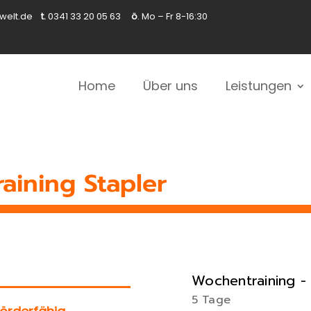
swelt.de
t.
0341 33 20 05 63
ö
. Mo – Fr 8-16:30
Home
Über uns
Leistungen
aining Stapler