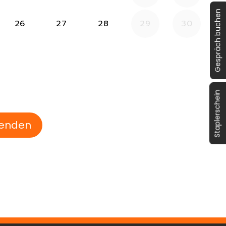
Gespräch buchen
Staplerschein
senden