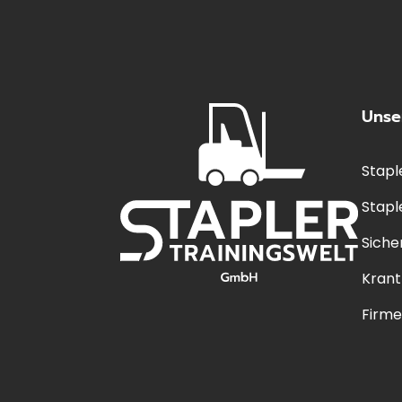
Unse
Stapl
Stapl
Siche
Krant
Firm