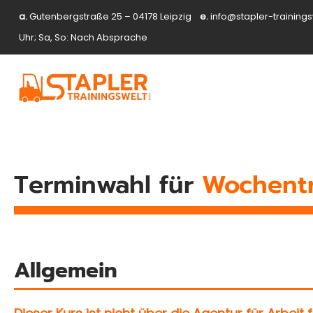
a.
Gutenbergstraße 25 – 04178 Leipzig
e.
info@stapler-training
Uhr; Sa, So: Nach Absprache
Terminwahl für
Wochentr
Allgemein