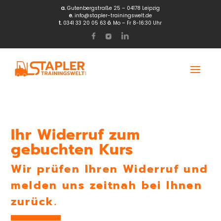
a.
Gutenbergstraße 25 – 04178 Leipzig
e.
info@stapler-trainingswelt.de
t.
0341 33 20 05 63
ö
. Mo – Fr 8-16:30 Uhr
Ihr Widerruf zum
gebuchten Kurs
Wir prüfen Ihren Widerruf und
melden uns zeitnah bei Ihnen
zurück.